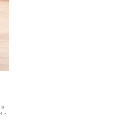
la
elle