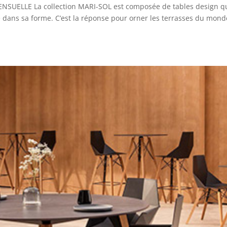
UELLE La collection MARI-SOL est composée de tables design q
té dans sa forme. C’est la réponse pour orner les terrasses du mond