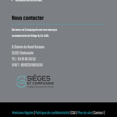
Accessoires de bureau
Nous contacter
Bureaux et Compagnie est une marque
commerciale de Siège & Co SAS.
6 Chemin du Rond Buisson
25220 Chalezeule
TEL : 03 81 85 06 50
SIRET : 80812331900036
Mentions légales
|
Politique de confidentialité
| CGV |
Plan du site
| Contact |