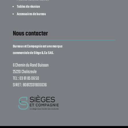
Tables de réunion
Accessoires de bureau
Nous contacter
Bureaux et Compagnie est une marque
commerciale de Siège & Co SAS.
6 Chemin du Rond Buisson
25220 Chalezeule
TEL : 03 81 85 06 50
SIRET : 80812331900036