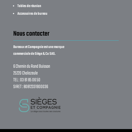
Tables de réunion
Accessoires de bureau
Nous contacter
Bureaux et Compagnie est une marque
commerciale de Siège & Co SAS.
6 Chemin du Rond Buisson
25220 Chalezeule
TEL : 03 81 85 06 50
SIRET : 80812331900036