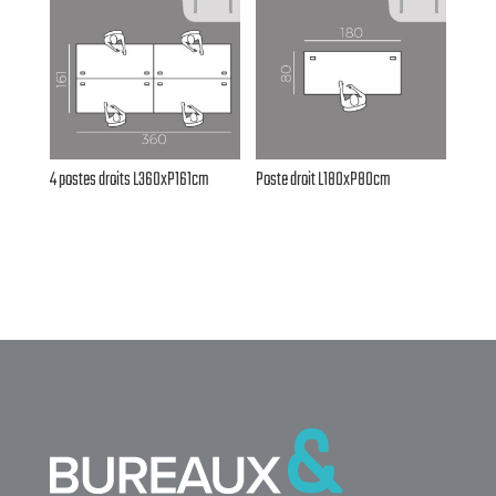
4 postes droits L360xP161cm
Poste droit L180xP80cm