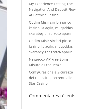
My Experience Testing The
Navigation And Deposit Flow
At Betmica Casino
Qədim Misir sirrləri pinco
kazino ilə açılır, müqəddəs
skarabeylər sərvətə aparır
Qədim Misir sirrləri pinco
kazino ilə açılır, müqəddəs
skarabeylər sərvətə aparır
Newgioco VIP Free Spins:
Misura e Frequenza
Configurazione e Sicurezza
dei Depositi Ricorrenti allo
Star Casino
Commentaires récents