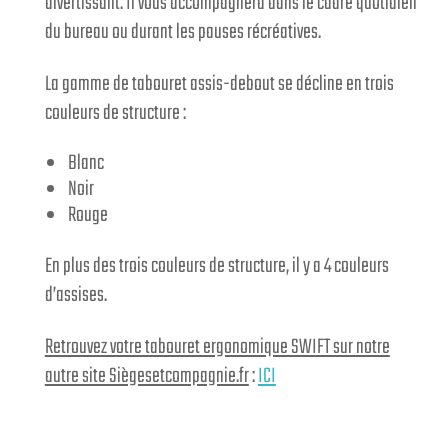
divertissant. Il vous accompagnera dans le cadre quotidien
du bureau ou durant les pauses récréatives.
La gamme de tabouret assis-debout se décline en trois
couleurs de structure :
Blanc
Noir
Rouge
En plus des trois couleurs de structure, il y a 4 couleurs
d’assises.
Retrouvez votre tabouret ergonomique SWIFT sur notre
autre site Siègesetcompagnie.fr
:
ICI