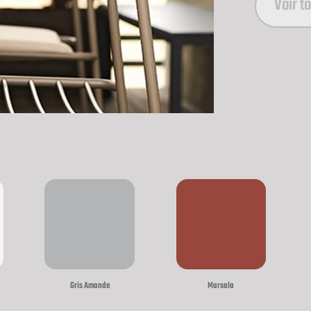
Voir t
Gris Amande
Marsala