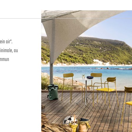
ein air”.
inimale, au
commun