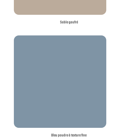
Sable gaufré
Bleu poudre à texture fine