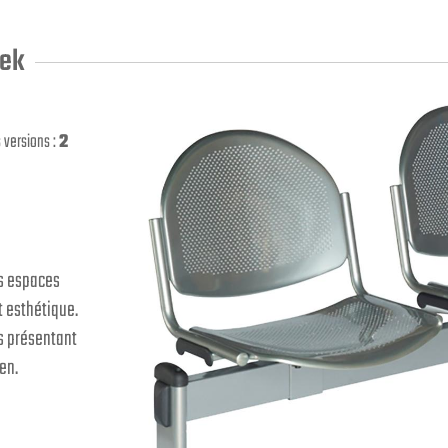
tek
 versions :
2
os espaces
t esthétique.
es présentant
en.