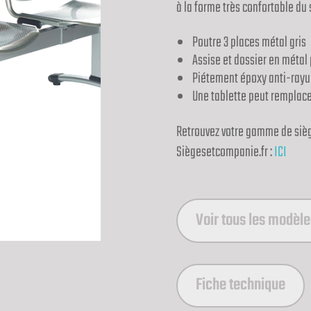
à la forme très confortable du 
Poutre 3 places métal gris
Assise et dossier en métal
Piétement époxy anti-rayur
Une tablette peut remplace
Retrouvez votre gamme de siège
Siègesetcompanie.fr :
ICI
Voir tous les modèle
Fiche technique