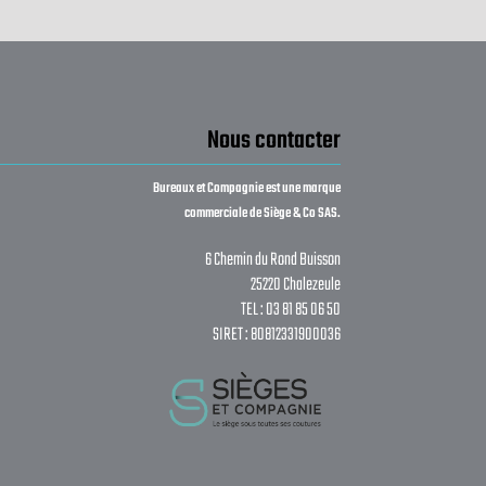
Nous contacter
Bureaux et Compagnie est une marque
commerciale de Siège & Co SAS.
6 Chemin du Rond Buisson
25220 Chalezeule
TEL : 03 81 85 06 50
SIRET : 80812331900036