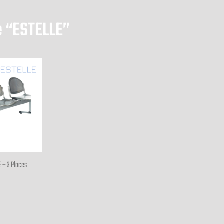
e “ESTELLE”
 – 3 Places