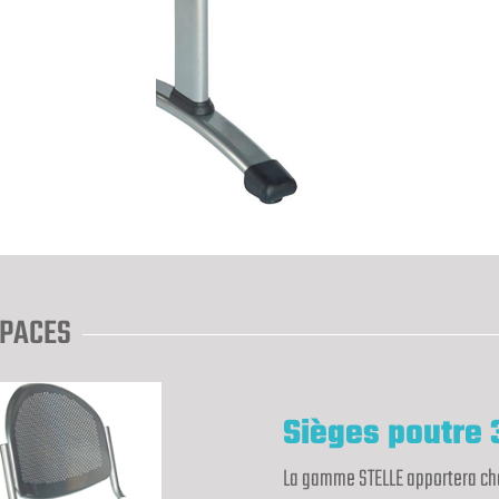
SPACES
Sièges poutre 3
La gamme STELLE apportera cha