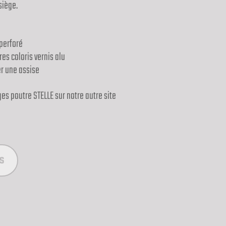
siège.
 perforé
es coloris vernis alu
r une assise
s poutre STELLE sur notre autre site
s