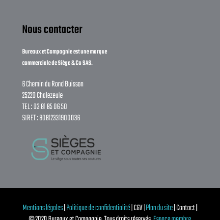
Nous contacter
Bureaux et Compagnie est une marque
commerciale de Siège & Co SAS.
6 Chemin du Rond Buisson
25220 Chalezeule
TEL : 03 81 85 06 50
SIRET : 80812331900036
Mentions légales
|
Politique de confidentialité
| CGV |
Plan du site
| Contact |
© 2020 Bureaux et Compagnie. Tous droits réservés.
Espace membre