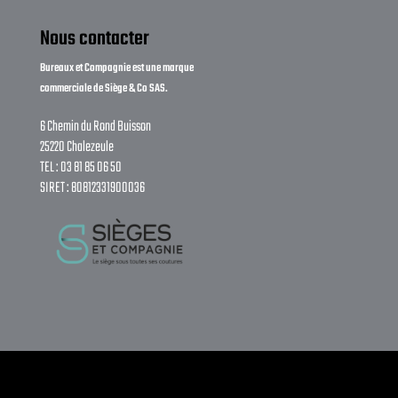
Nous contacter
Bureaux et Compagnie est une marque
commerciale de Siège & Co SAS.
6 Chemin du Rond Buisson
25220 Chalezeule
TEL : 03 81 85 06 50
SIRET : 80812331900036