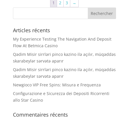
1
2
3
→
Articles récents
My Experience Testing The Navigation And Deposit
Flow At Betmica Casino
Qədim Misir sirrləri pinco kazino ilə açılır, müqəddəs
skarabeylər sərvətə aparır
Qədim Misir sirrləri pinco kazino ilə açılır, müqəddəs
skarabeylər sərvətə aparır
Newgioco VIP Free Spins: Misura e Frequenza
Configurazione e Sicurezza dei Depositi Ricorrenti
allo Star Casino
Commentaires récents