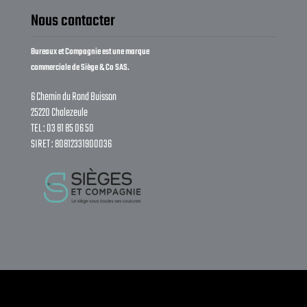
Nous contacter
Bureaux et Compagnie est une marque
commerciale de Siège & Co SAS.
6 Chemin du Rond Buisson
25220 Chalezeule
TEL : 03 81 85 06 50
SIRET : 80812331900036