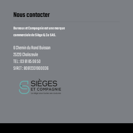
Nous contacter
Bureaux et Compagnie est une marque
commerciale de Siège & Co SAS.
6 Chemin du Rond Buisson
25220 Chalezeule
TEL : 03 81 85 06 50
SIRET : 80812331900036