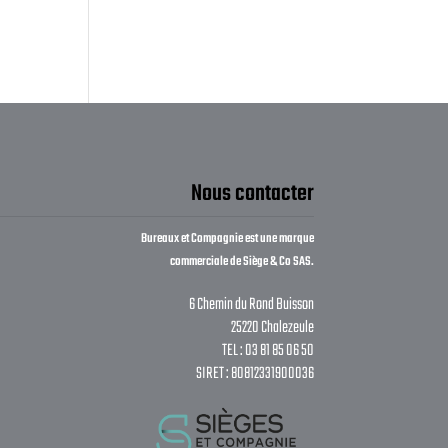
Nous contacter
Bureaux et Compagnie est une marque
commerciale de Siège & Co SAS.
6 Chemin du Rond Buisson
25220 Chalezeule
TEL : 03 81 85 06 50
SIRET : 80812331900036