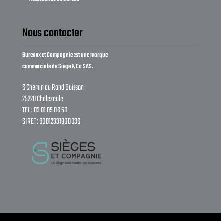
Nous contacter
Bureaux et Compagnie est une marque
commerciale de Siège & Co SAS.
6 Chemin du Rond Buisson
25220 Chalezeule
TEL : 03 81 85 06 50
SIRET : 80812331900036