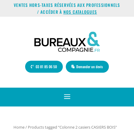
VENTES HORS-TAXES RÉSERVÉES AUX PROFESSIONNELS
/ ACCÉDER À
NOS CATALOGUES
03 81 85 06 50
Demander un devis
a
Home
/ Products tagged “Colonne 2 casiers CASIERS BOIS”