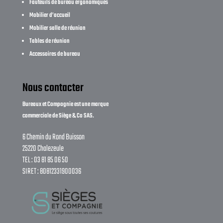
Fauteuils de bureau ergonomiques
Mobilier d’accueil
Mobilier salle de réunion
Tables de réunion
Accessoires de bureau
Nous contacter
Bureaux et Compagnie est une marque
commerciale de Siège & Co SAS.
6 Chemin du Rond Buisson
25220 Chalezeule
TEL : 03 81 85 06 50
SIRET : 80812331900036