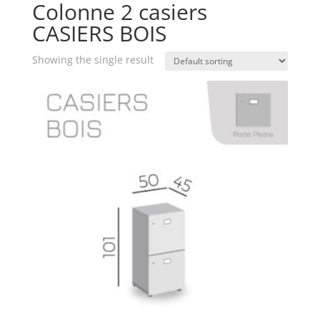
Colonne 2 casiers
CASIERS BOIS
Showing the single result