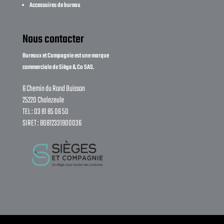
Accessoires de bureau
Nous contacter
Bureaux et Compagnie est une marque
commerciale de Siège & Co SAS.
6 Chemin du Rond Buisson
25220 Chalezeule
TEL : 03 81 85 06 50
SIRET : 80812331900036