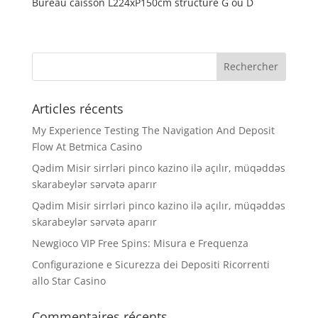
Bureau caisson L224xP150cm structure G ou D
Articles récents
My Experience Testing The Navigation And Deposit
Flow At Betmica Casino
Qədim Misir sirrləri pinco kazino ilə açılır, müqəddəs
skarabeylər sərvətə aparır
Qədim Misir sirrləri pinco kazino ilə açılır, müqəddəs
skarabeylər sərvətə aparır
Newgioco VIP Free Spins: Misura e Frequenza
Configurazione e Sicurezza dei Depositi Ricorrenti
allo Star Casino
Commentaires récents