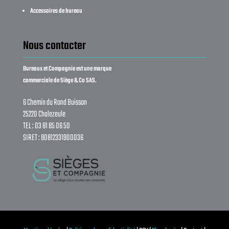
Accessoires de bureau
Nous contacter
Bureaux et Compagnie est une marque
commerciale de Siège & Co SAS.
6 Chemin du Rond Buisson
25220 Chalezeule
TEL : 03 81 85 06 50
SIRET : 80812331900036