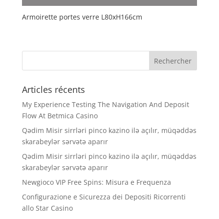
Armoirette portes verre L80xH166cm
Articles récents
My Experience Testing The Navigation And Deposit
Flow At Betmica Casino
Qədim Misir sirrləri pinco kazino ilə açılır, müqəddəs
skarabeylər sərvətə aparır
Qədim Misir sirrləri pinco kazino ilə açılır, müqəddəs
skarabeylər sərvətə aparır
Newgioco VIP Free Spins: Misura e Frequenza
Configurazione e Sicurezza dei Depositi Ricorrenti
allo Star Casino