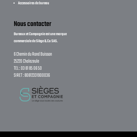
Accessoires de bureau
Nous contacter
Bureaux et Compagnie est une marque
commerciale de Siège & Co SAS.
6 Chemin du Rond Buisson
25220 Chalezeule
TEL : 03 81 85 06 50
SIRET : 80812331900036