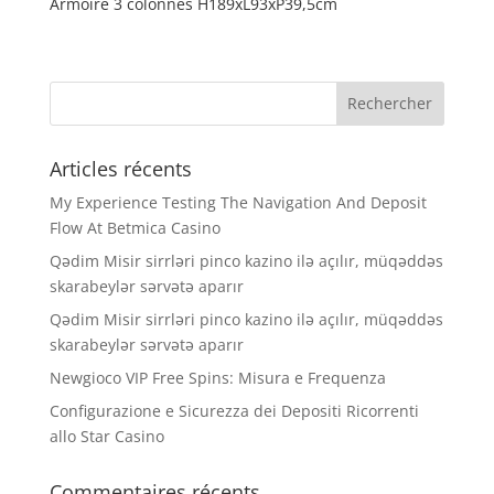
Armoire 3 colonnes H189xL93xP39,5cm
Articles récents
My Experience Testing The Navigation And Deposit
Flow At Betmica Casino
Qədim Misir sirrləri pinco kazino ilə açılır, müqəddəs
skarabeylər sərvətə aparır
Qədim Misir sirrləri pinco kazino ilə açılır, müqəddəs
skarabeylər sərvətə aparır
Newgioco VIP Free Spins: Misura e Frequenza
Configurazione e Sicurezza dei Depositi Ricorrenti
allo Star Casino
Commentaires récents