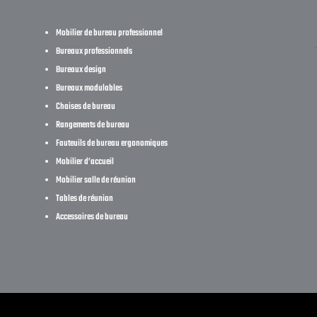
Mobilier de bureau professionnel
Bureaux professionnels
Bureaux design
Bureaux modulables
Chaises de bureau
Rangements de bureau
Fauteuils de bureau ergonomiques
Mobilier d’accueil
Mobilier salle de réunion
Tables de réunion
Accessoires de bureau