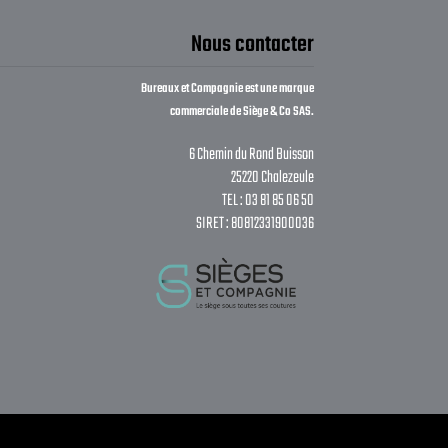
Nous contacter
Bureaux et Compagnie est une marque
commerciale de Siège & Co SAS.
6 Chemin du Rond Buisson
25220 Chalezeule
TEL : 03 81 85 06 50
SIRET : 80812331900036