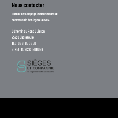
Nous contacter
Bureaux et Compagnie est une marque
commerciale de Siège & Co SAS.
6 Chemin du Rond Buisson
25220 Chalezeule
TEL : 03 81 85 06 50
SIRET : 80812331900036