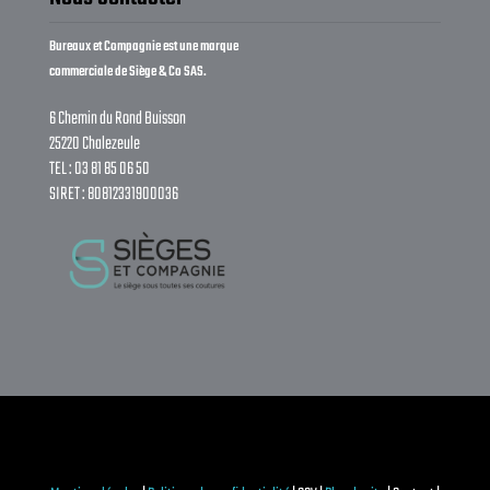
Bureaux et Compagnie est une marque
commerciale de Siège & Co SAS.
6 Chemin du Rond Buisson
25220 Chalezeule
TEL : 03 81 85 06 50
SIRET : 80812331900036