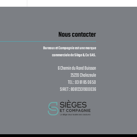
Nous contacter
Bureaux et Compagnie est une marque
commerciale de Siège & Co SAS.
6 Chemin du Rond Buisson
25220 Chalezeule
TEL : 03 81 85 06 50
SIRET : 80812331900036