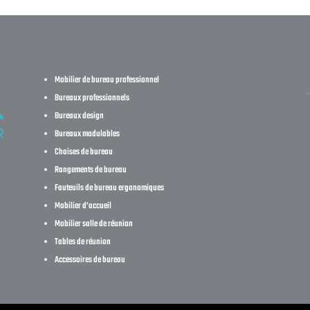
Mobilier de bureau professionnel
Bureaux professionnels
Bureaux design
Bureaux modulables
Chaises de bureau
Rangements de bureau
Fauteuils de bureau ergonomiques
Mobilier d’accueil
Mobilier salle de réunion
Tables de réunion
Accessoires de bureau