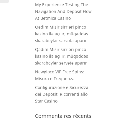
My Experience Testing The
Navigation And Deposit Flow
At Betmica Casino
Qədim Misir sirrləri pinco
kazino ilə açılır, müqəddəs
skarabeylər sərvətə aparır
Qədim Misir sirrləri pinco
kazino ilə açılır, müqəddəs
skarabeylər sərvətə aparır
Newgioco VIP Free Spins:
Misura e Frequenza
Configurazione e Sicurezza
dei Depositi Ricorrenti allo
Star Casino
Commentaires récents