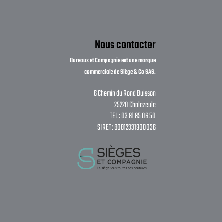
Nous contacter
Bureaux et Compagnie est une marque
commerciale de Siège & Co SAS.
6 Chemin du Rond Buisson
25220 Chalezeule
TEL : 03 81 85 06 50
SIRET : 80812331900036